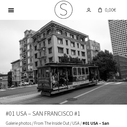
0,00
€
GALERIE PHOTOS
UN MONDE EN COULEUR
#01 USA – SAN FRANCISCO #1
Galerie photos
/
From The Inside Out
/
USA
/
#01 USA – San