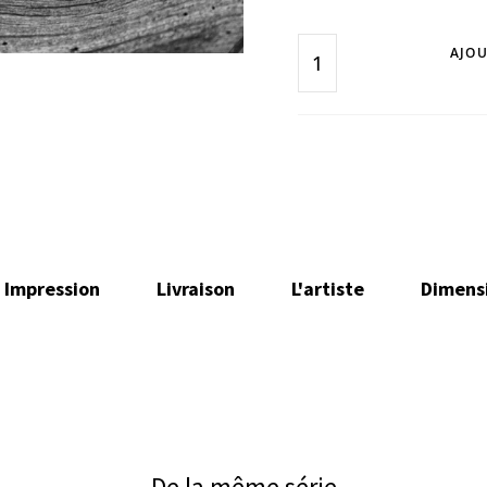
AJOU
Impression
Livraison
L'artiste
Dimens
De la même série