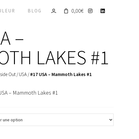
0,00
€
ULEUR
BLOG
A –
TH LAKES #1
side Out
/
USA
/
#17 USA – Mammoth Lakes #1
 USA – Mammoth Lakes #1