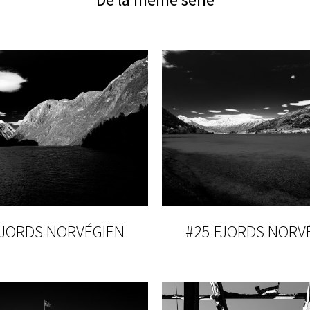
FJORDS NORVÉGIEN
#25 FJORDS NORV