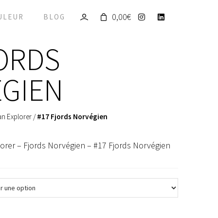
0,00
€
ULEUR
BLOG
JORDS
GIEN
n Explorer
/
#17 Fjords Norvégien
lorer – Fjords Norvégien – #17 Fjords Norvégien