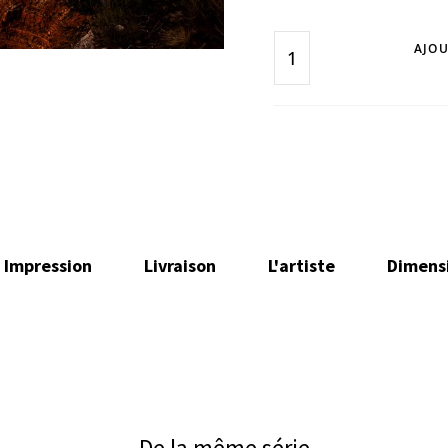
AJOU
Impression
Livraison
L'artiste
Dimens
De la même série