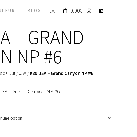
0,00
€
ULEUR
BLOG
SA – GRAND
N NP #6
side Out
/
USA
/
#89 USA – Grand Canyon NP #6
 USA – Grand Canyon NP #6