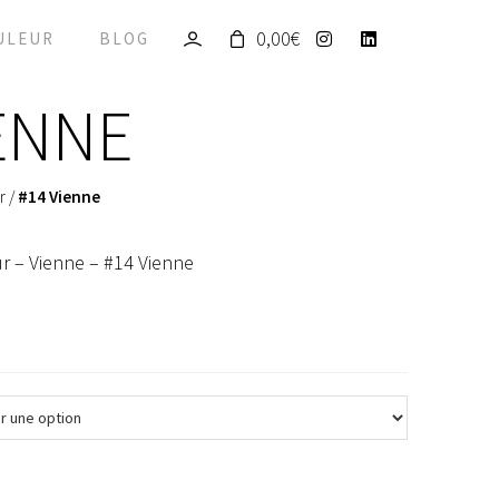
0,00
€
ULEUR
BLOG
IENNE
r
/
#14 Vienne
r – Vienne – #14 Vienne