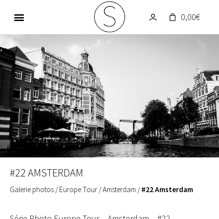
0,00
€
GALERIE PHOTOS
UN MONDE EN COULEUR
#22 AMSTERDAM
Galerie photos
/
Europe Tour
/
Amsterdam
/
#22 Amsterdam
Série Photo Europe Tour – Amsterdam – #22