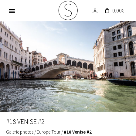
0,00
€
GALERIE PHOTOS
UN MONDE EN COULEUR
#18 VENISE #2
Galerie photos
/
Europe Tour
/
#18 Venise #2