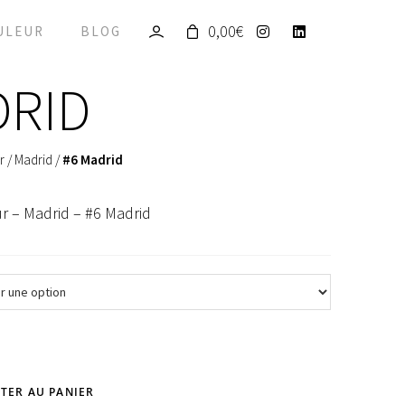
0,00
€
ULEUR
BLOG
DRID
r
/
Madrid
/
#6 Madrid
r – Madrid – #6 Madrid
TER AU PANIER