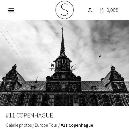
0,00
€
GALERIE PHOTOS
UN MONDE EN COULEUR
#11 COPENHAGUE
Galerie photos
/
Europe Tour
/
#11 Copenhague