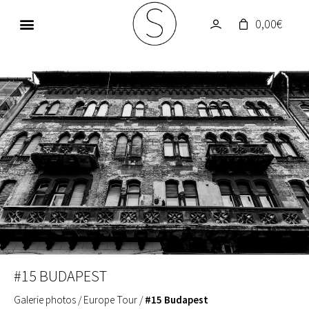
0,00
€
GALERIE PHOTOS
UN MONDE EN COULEUR
#15 BUDAPEST
Galerie photos
/
Europe Tour
/
#15 Budapest