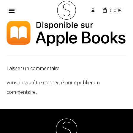
0,00
€
GALERIE PHOTOS
UN MONDE EN COULEUR
Laisser un commentaire
Vous devez être
connecté
pour publier un
commentaire.