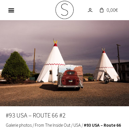
0,00
€
GALERIE PHOTOS
UN MONDE EN COULEUR
#93 USA – ROUTE 66 #2
Galerie photos
/
From The Inside Out
/
USA
/
#93 USA – Route 66