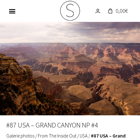
0,00
€
GALERIE PHOTOS
UN MONDE EN COULEUR
#87 USA – GRAND CANYON NP #4
Galerie photos
/
From The Inside Out
/
USA
/
#87 USA – Grand