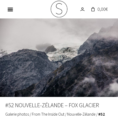
0,00
€
GALERIE PHOTOS
UN MONDE EN COULEUR
#52 NOUVELLE-ZÉLANDE – FOX GLACIER
Galerie photos
/
From The Inside Out
/
Nouvelle-Zélande
/
#52