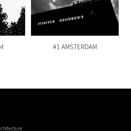
M
#1 AMSTERDAM
chitecture