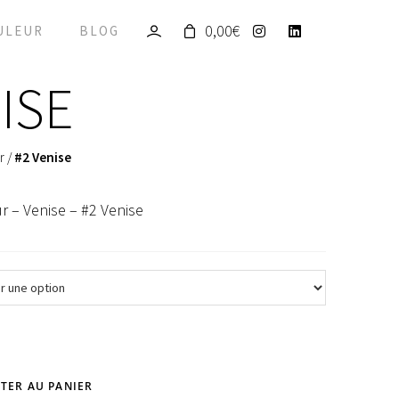
0,00
€
ULEUR
BLOG
ISE
r
/
#2 Venise
r – Venise – #2 Venise
TER AU PANIER