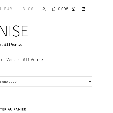
0,00
€
ULEUR
BLOG
NISE
r
/
#11 Venise
r – Venise – #11 Venise
TER AU PANIER