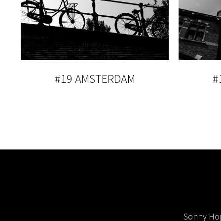
#19 AMSTERDAM
#
Sonny Hop