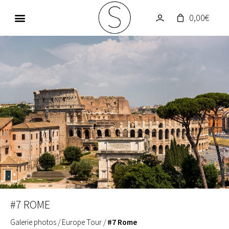
0,00
€
GALERIE PHOTOS
UN MONDE EN COULEUR
#7 ROME
Galerie photos
/
Europe Tour
/
#7 Rome