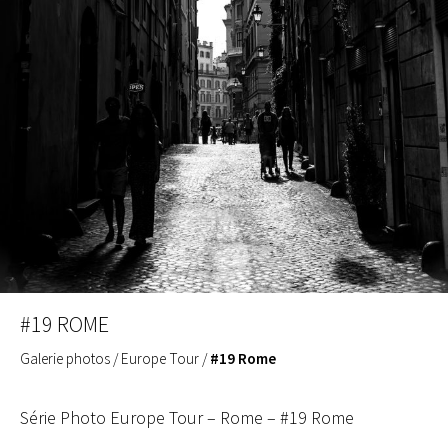
#19 ROME
Galerie photos
/
Europe Tour
/
#19 Rome
Série Photo Europe Tour – Rome – #19 Rome