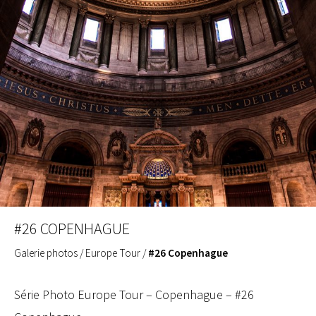
#26 COPENHAGUE
Galerie photos
/
Europe Tour
/
#26 Copenhague
Série Photo Europe Tour – Copenhague – #26